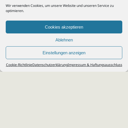
Wir verwenden Cookies, um unsere Website und unseren Service zu
optimieren.
Cookies akzeptieren
Ablehnen
Einstellungen anzeigen
© 2026
Steuerberater Kempf, Köln - Steuerberatung Poll, Porz, Deutz, Mülheim,
Cookie-Richtlinie
Datenschutzerklärung
Impressum & Haftungsausschluss
Vingst, Ostheim, Kalk, Humboldt, Gremberg
Impressum
|
Datenschutz
Jobs & Karriere
Steuerberatung Köln
Formulare Download
Kontakt
Cookie-Richtlinie (EU)
Ihr
Steuerberater in Köln
für
Steuererklärung
,
Einkommensteuer
,
Finanzbuchhaltung
,
Lohnabrechnung
,
Einnahmen-Überschuss-
Rechnung
,
Jahresabschluss
.
Steuerberatung
zu
Erbschaftssteuer
,
Lohnsteu
erjahresausgleich
,
Werbungskosten
,
Fahrtkosten
.
Webdesign & SEO: da Agency, Köln