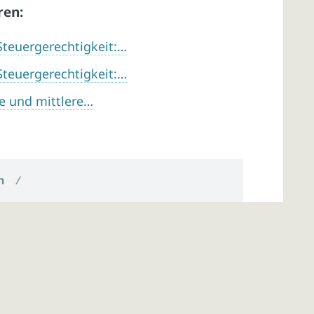
ren:
Steuergerechtigkeit:…
Steuergerechtigkeit:…
ne und mittlere…
n
/