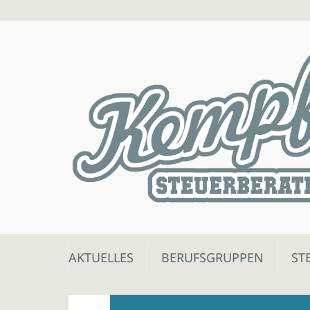
Skip
AKTUELLES
BERUFSGRUPPEN
ST
to
content