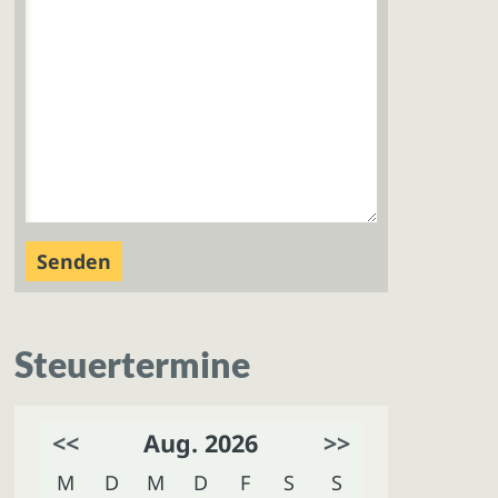
Steuertermine
<<
Aug. 2026
>>
M
D
M
D
F
S
S