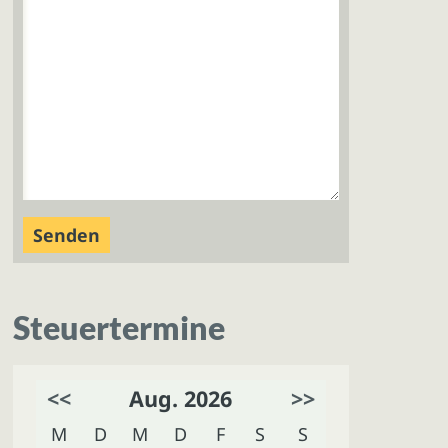
Steuertermine
<<
Aug. 2026
>>
M
D
M
D
F
S
S