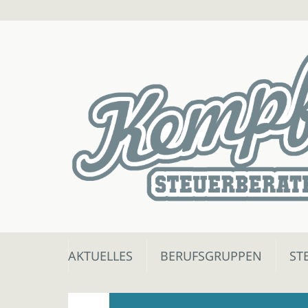
Skip
AKTUELLES
BERUFSGRUPPEN
ST
to
content