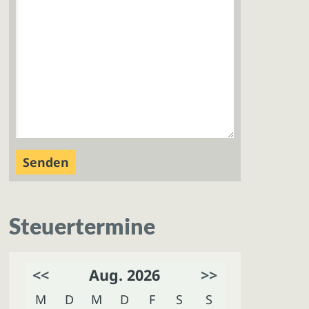
Steuertermine
<<
Aug. 2026
>>
M
D
M
D
F
S
S