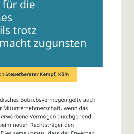
für die
nes
s trotz
lmacht zugunsten
on
Steuerberater Kempf, Köln
ndisches Betriebsvermögen gelte auch
er Mitunternehmerschaft, wenn das
n erworbene Vermögen durchgehend
 beim neuen Rechtsträger den
Dies setze voraus, dass der Erwerber