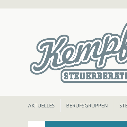
Skip
AKTUELLES
BERUFSGRUPPEN
ST
to
content