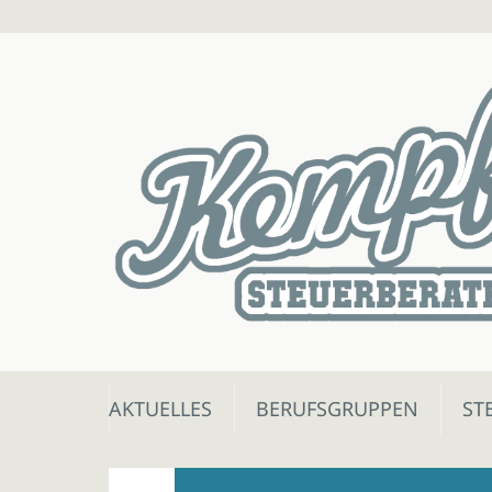
Skip
AKTUELLES
BERUFSGRUPPEN
ST
to
content