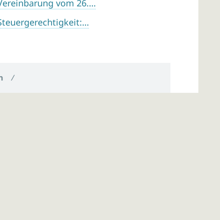
 Vereinbarung vom 26.…
Steuergerechtigkeit:…
n
/