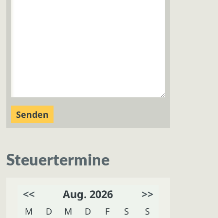
Steuertermine
<<
Aug. 2026
>>
M
D
M
D
F
S
S