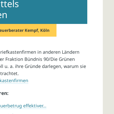
ttels
en
euerberater Kempf, Köln
riefkastenfirmen in anderen Ländern
der Fraktion Bündnis 90/Die Grünen
ll u. a. ihre Gründe darlegen, warum sie
trachtet.
fkastenfirmen
ren:
uerbetrug effektiver…