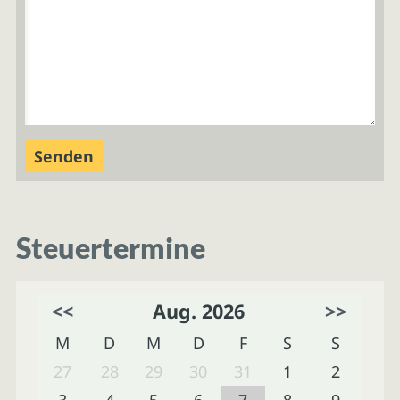
Steuertermine
<<
Aug. 2026
>>
M
D
M
D
F
S
S
27
28
29
30
31
1
2
3
4
5
6
7
8
9