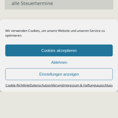
alle Steuertermine
Wir verwenden Cookies, um unsere Website und unseren Service zu
optimieren.
Cookies akzeptieren
Ablehnen
Einstellungen anzeigen
© 2026
Steuerberater Kempf, Köln - Steuerberatung Poll, Porz, Deutz, Mülheim,
Cookie-Richtlinie
Datenschutzerklärung
Impressum & Haftungsausschluss
Vingst, Ostheim, Kalk, Humboldt, Gremberg
Impressum
|
Datenschutz
Jobs & Karriere
Steuerberatung Köln
Formulare Download
Kontakt
Cookie-Richtlinie (EU)