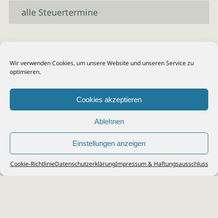
alle Steuertermine
Wir verwenden Cookies, um unsere Website und unseren Service zu
optimieren.
Cookies akzeptieren
Ablehnen
Einstellungen anzeigen
© 2026
Steuerberater Kempf, Köln - Steuerberatung Poll, Porz, Deutz, Mülheim,
Cookie-Richtlinie
Datenschutzerklärung
Impressum & Haftungsausschluss
Vingst, Ostheim, Kalk, Humboldt, Gremberg
Impressum
|
Datenschutz
Jobs & Karriere
Steuerberatung Köln
Formulare Download
Kontakt
Cookie-Richtlinie (EU)