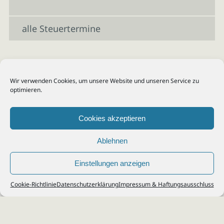
alle Steuertermine
Wir verwenden Cookies, um unsere Website und unseren Service zu
optimieren.
Cookies akzeptieren
Ablehnen
Einstellungen anzeigen
© 2026
Steuerberater Kempf, Köln - Steuerberatung Poll, Porz, Deutz, Mülheim,
Cookie-Richtlinie
Datenschutzerklärung
Impressum & Haftungsausschluss
Vingst, Ostheim, Kalk, Humboldt, Gremberg
Impressum
|
Datenschutz
Jobs & Karriere
Steuerberatung Köln
Formulare Download
Kontakt