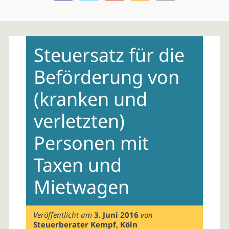
Skip
to
Steuersatz für die
content
Beförderung von
(kranken und
verletzten)
Personen mit
Taxen und
Mietwagen
Veröffentlicht am
3. Juni 2016
von
Steuerberater Kempf, Köln