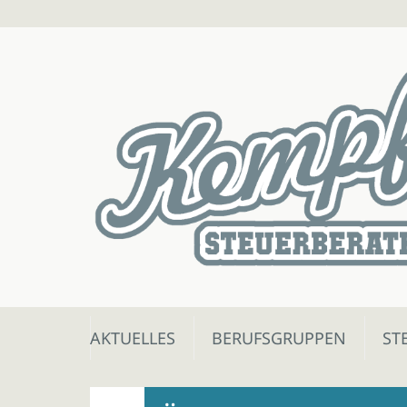
Skip
AKTUELLES
BERUFSGRUPPEN
ST
to
content