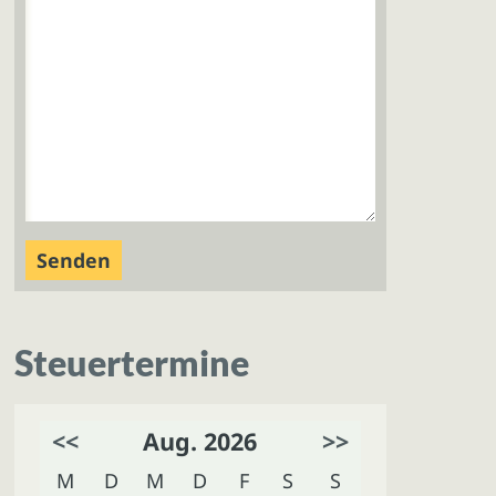
Steuertermine
<<
Aug. 2026
>>
M
D
M
D
F
S
S