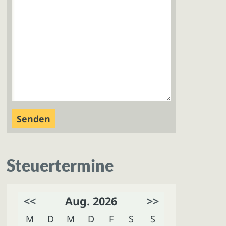
Steuertermine
<<
Aug. 2026
>>
M
D
M
D
F
S
S