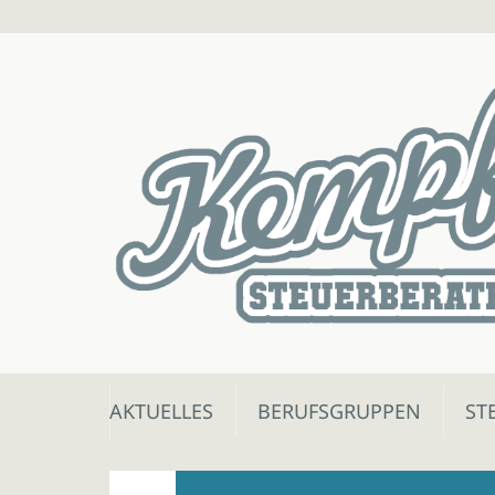
Skip
AKTUELLES
BERUFSGRUPPEN
ST
to
content