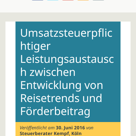
Skip
to
Umsatzsteuerpflic
content
htiger
Leistungsaustausc
h zwischen
Entwicklung von
Reisetrends und
Förderbeitrag
Veröffentlicht am
30. Juni 2016
von
Steuerberater Kempf, Köln