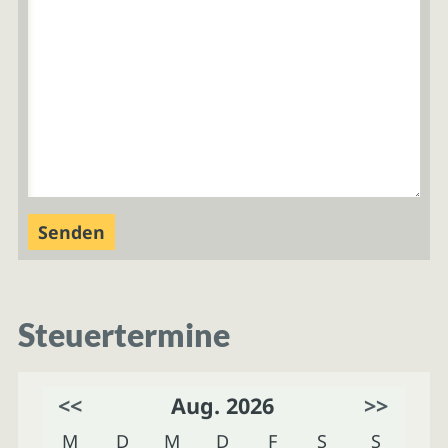
Steuertermine
<<
Aug. 2026
>>
M
D
M
D
F
S
S