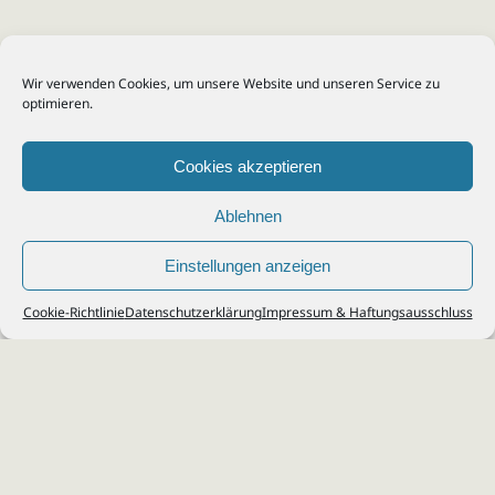
Wir verwenden Cookies, um unsere Website und unseren Service zu
optimieren.
Cookies akzeptieren
Ablehnen
Einstellungen anzeigen
© 2026
Steuerberater Kempf, Köln - Steuerberatung Poll, Porz, Deutz, Mülheim,
Cookie-Richtlinie
Datenschutzerklärung
Impressum & Haftungsausschluss
Vingst, Ostheim, Kalk, Humboldt, Gremberg
Impressum
|
Datenschutz
Jobs & Karriere
Steuerberatung Köln
Formulare Download
Kontakt
Cookie-Richtlinie (EU)
Ihr
Steuerberater in Köln
für
Steuererklärung
,
Einkommensteuer
,
Finanzbuchhaltung
,
Lohnabrechnung
,
Einnahmen-Überschuss-