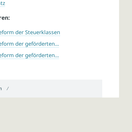
tz
ren:
eform der Steuerklassen
eform der geförderten…
eform der geförderten…
n
/