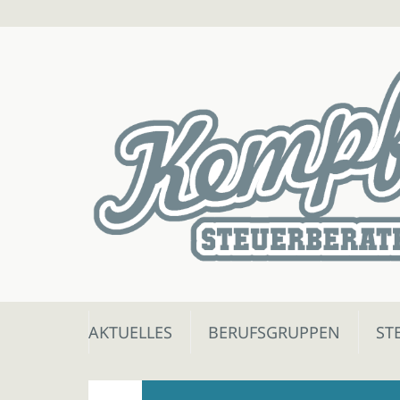
Skip
AKTUELLES
BERUFSGRUPPEN
ST
to
content