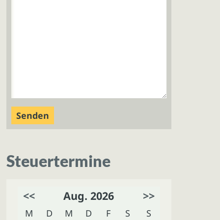
Steuertermine
<<
Aug. 2026
>>
M
D
M
D
F
S
S