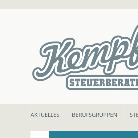
Skip
AKTUELLES
BERUFSGRUPPEN
ST
to
content