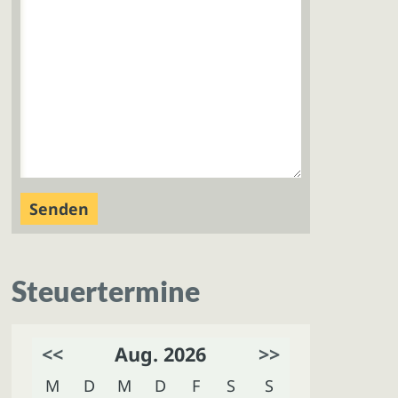
Steuertermine
<<
Aug. 2026
>>
M
D
M
D
F
S
S