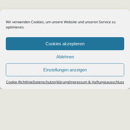
Wir verwenden Cookies, um unsere Website und unseren Service zu
optimieren.
Cookies akzeptieren
Ablehnen
Einstellungen anzeigen
© 2026
Steuerberater Kempf, Köln - Steuerberatung Poll, Porz, Deutz, Mülheim,
Cookie-Richtlinie
Datenschutzerklärung
Impressum & Haftungsausschluss
Vingst, Ostheim, Kalk, Humboldt, Gremberg
Impressum
|
Datenschutz
Jobs & Karriere
Steuerberatung Köln
Formulare Download
Kontakt
Cookie-Richtlinie (EU)
Ihr
Steuerberater in Köln
für
Steuererklärung
,
Einkommensteuer
,
Finanzbuchhaltung
,
Lohnabrechnung
,
Einnahmen-Überschuss-