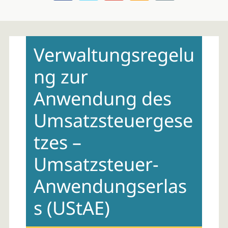
Skip
to
Verwaltungsregelu
content
ng zur
Anwendung des
Umsatzsteuergese
tzes –
Umsatzsteuer-
Anwendungserlas
s (UStAE)