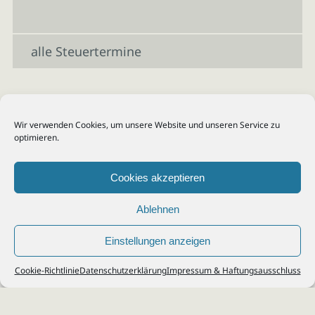
alle Steuertermine
Wir verwenden Cookies, um unsere Website und unseren Service zu
optimieren.
Cookies akzeptieren
Ablehnen
Einstellungen anzeigen
© 2026
Steuerberater Kempf, Köln - Steuerberatung Poll, Porz, Deutz, Mülheim,
Cookie-Richtlinie
Datenschutzerklärung
Impressum & Haftungsausschluss
Vingst, Ostheim, Kalk, Humboldt, Gremberg
Impressum
|
Datenschutz