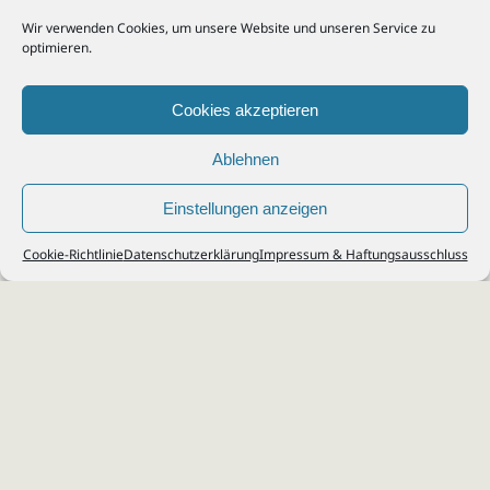
Wir verwenden Cookies, um unsere Website und unseren Service zu
optimieren.
Cookies akzeptieren
Ablehnen
Einstellungen anzeigen
© 2026
Steuerberater Kempf, Köln - Steuerberatung Poll, Porz, Deutz, Mülheim,
Cookie-Richtlinie
Datenschutzerklärung
Impressum & Haftungsausschluss
Vingst, Ostheim, Kalk, Humboldt, Gremberg
Impressum
|
Datenschutz
Jobs & Karriere
Steuerberatung Köln
Formulare Download
Kontakt
Cookie-Richtlinie (EU)
Ihr
Steuerberater in Köln
für
Steuererklärung
,
Einkommensteuer
,
Finanzbuchhaltung
,
Lohnabrechnung
,
Einnahmen-Überschuss-
Rechnung
,
Jahresabschluss
.
Steuerberatung
zu
Erbschaftssteuer
,
Lohnsteu
erjahresausgleich
,
Werbungskosten
,
Fahrtkosten
.