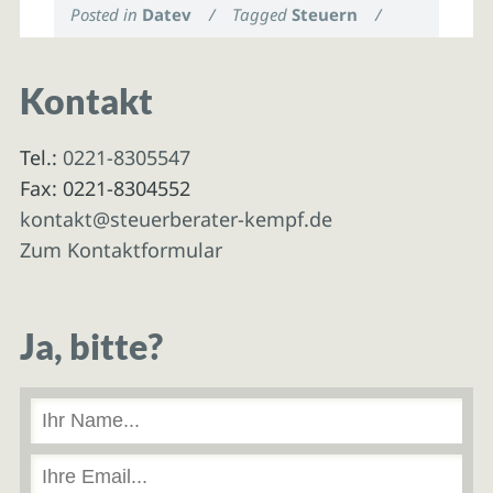
Posted in
Datev
/
Tagged
Steuern
/
Kontakt
Tel.:
0221-8305547
Fax: 0221-8304552
kontakt@steuerberater-kempf.de
Zum Kontaktformular
Ja, bitte?