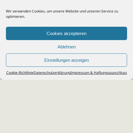
Wir verwenden Cookies, um unsere Website und unseren Service zu
optimieren.
Cookies akzeptieren
Ablehnen
Einstellungen anzeigen
© 2026
Steuerberater Kempf, Köln - Steuerberatung Poll, Porz, Deutz, Mülheim,
Cookie-Richtlinie
Datenschutzerklärung
Impressum & Haftungsausschluss
Vingst, Ostheim, Kalk, Humboldt, Gremberg
Impressum
|
Datenschutz
Jobs & Karriere
Steuerberatung Köln
Formulare Download
Kontakt
Cookie-Richtlinie (EU)
Ihr
Steuerberater in Köln
für
Steuererklärung
,
Einkommensteuer
,
Finanzbuchhaltung
,
Lohnabrechnung
,
Einnahmen-Überschuss-
Rechnung
,
Jahresabschluss
.
Steuerberatung
zu
Erbschaftssteuer
,
Lohnsteu
erjahresausgleich
,
Werbungskosten
,
Fahrtkosten
.