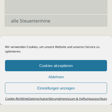
alle Steuertermine
Wir verwenden Cookies, um unsere Website und unseren Service zu
optimieren.
Cookies akzeptieren
Ablehnen
Einstellungen anzeigen
© 2026
Steuerberater Kempf, Köln - Steuerberatung Poll, Porz, Deutz, Mülheim,
Cookie-Richtlinie
Datenschutzerklärung
Impressum & Haftungsausschluss
Vingst, Ostheim, Kalk, Humboldt, Gremberg
Impressum
|
Datenschutz