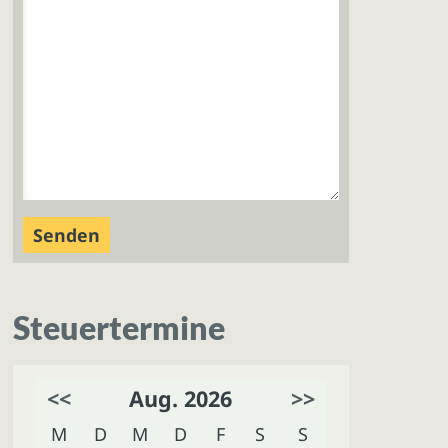
Steuertermine
<<
Aug. 2026
>>
M
D
M
D
F
S
S