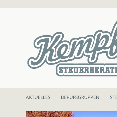
Skip
AKTUELLES
BERUFSGRUPPEN
ST
to
content