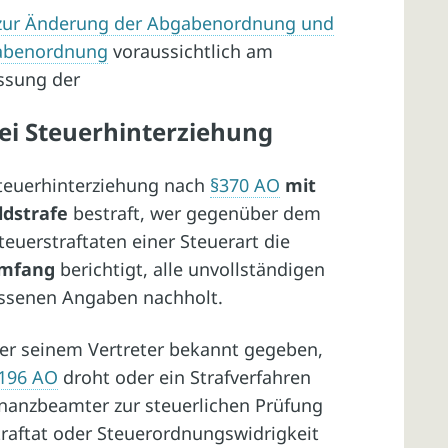
zur Änderung der Abgabenordnung und
gabenordnung
voraussichtlich am
assung der
ei Steuerhinterziehung
teuerhinterziehung nach
§370 AO
mit
ldstrafe
bestraft, wer gegenüber dem
teuerstraftaten einer Steuerart die
Umfang
berichtigt, alle unvollständigen
assenen Angaben nachholt.
er seinem Vertreter bekannt gegeben,
196 AO
droht oder ein Strafverfahren
 Finanzbeamter zur steuerlichen Prüfung
traftat oder Steuerordnungswidrigkeit