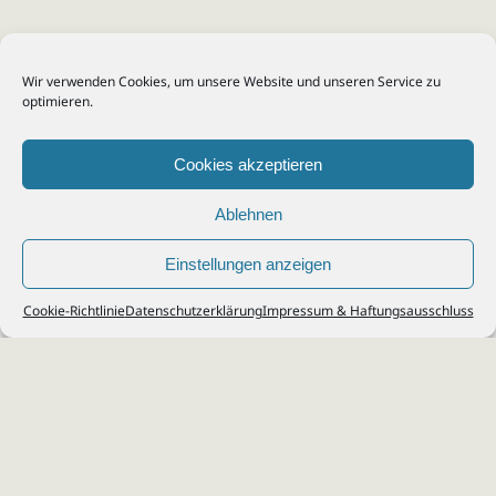
Wir verwenden Cookies, um unsere Website und unseren Service zu
optimieren.
Cookies akzeptieren
Ablehnen
Einstellungen anzeigen
© 2026
Steuerberater Kempf, Köln - Steuerberatung Poll, Porz, Deutz, Mülheim,
Cookie-Richtlinie
Datenschutzerklärung
Impressum & Haftungsausschluss
Vingst, Ostheim, Kalk, Humboldt, Gremberg
Impressum
|
Datenschutz
Jobs & Karriere
Steuerberatung Köln
Formulare Download
Kontakt
Cookie-Richtlinie (EU)
Ihr
Steuerberater in Köln
für
Steuererklärung
,
Einkommensteuer
,
Finanzbuchhaltung
,
Lohnabrechnung
,
Einnahmen-Überschuss-