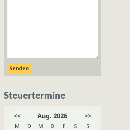
Steuertermine
<<
Aug. 2026
>>
M
D
M
D
F
S
S