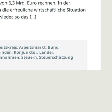
on 6,3 Mrd. Euro rechnen. In der
die erfreuliche wirtschaftliche Situation
ieder, so das […]
eitskreis
,
Arbeitsmarkt
,
Bund
,
inden
,
Konjunktur
,
Länder
,
innahmen
,
Steuern
,
Steuerschätzung