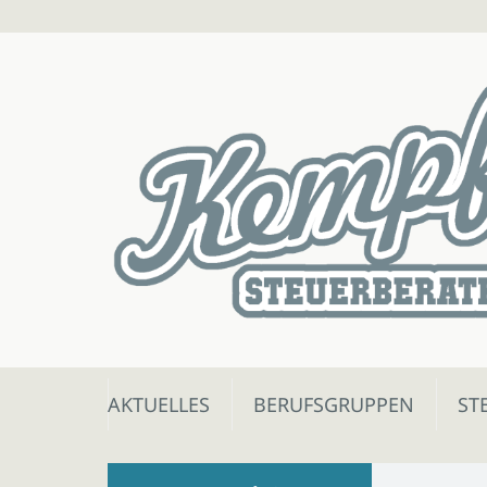
Skip
AKTUELLES
BERUFSGRUPPEN
ST
to
content