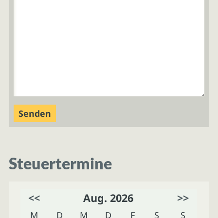
Steuertermine
<<
Aug. 2026
>>
M
D
M
D
F
S
S