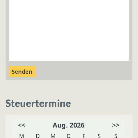
Steuertermine
<<
Aug. 2026
>>
M
D
M
D
F
S
S