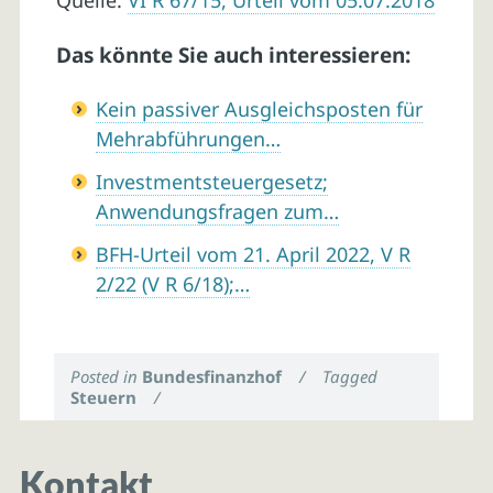
Quelle:
VI R 67/15, Urteil vom 05.07.2018
Das könnte Sie auch interessieren:
Kein passiver Ausgleichsposten für
Mehrabführungen…
Investmentsteuergesetz;
Anwendungsfragen zum…
BFH-Urteil vom 21. April 2022, V R
2/22 (V R 6/18);…
Posted in
Bundesfinanzhof
/
Tagged
Steuern
/
Kontakt