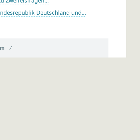
zu Zweifelsfragen…
ndesrepublik Deutschland und…
um
/