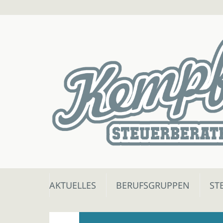
Skip
AKTUELLES
BERUFSGRUPPEN
ST
to
content