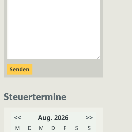
Steuertermine
<<
Aug. 2026
>>
M
D
M
D
F
S
S