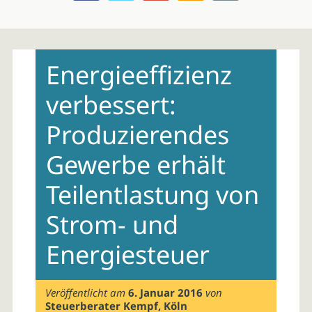
Skip
to
Energieeffizienz
content
verbessert:
Produzierendes
Gewerbe erhält
Teilentlastung von
Strom- und
Energiesteuer
Veröffentlicht am
6. Januar 2016
von
Steuerberater Kempf, Köln