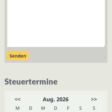
Steuertermine
<<
Aug. 2026
>>
M
D
M
D
F
S
S