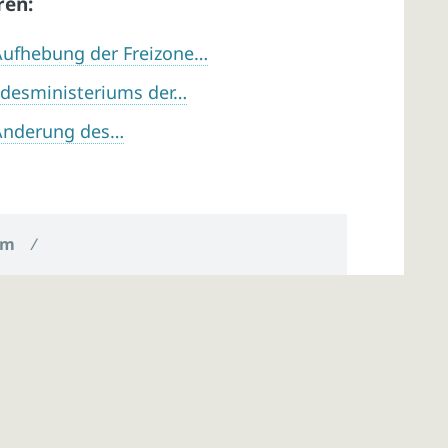
ren:
 Aufhebung der Freizone…
ndesministeriums der…
 Änderung des…
um
/