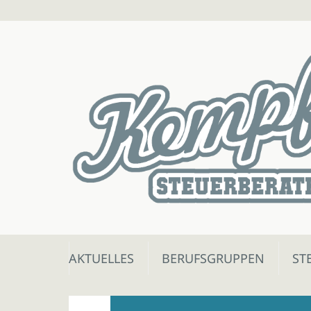
Skip
AKTUELLES
BERUFSGRUPPEN
ST
to
content