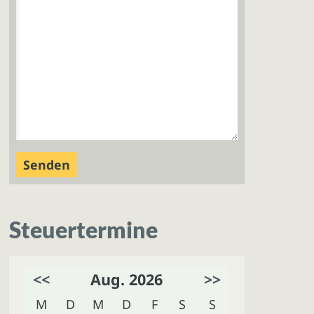
Steuertermine
<<
Aug. 2026
>>
M
D
M
D
F
S
S