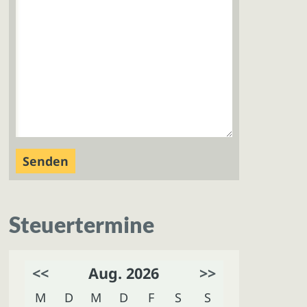
Steuertermine
<<
Aug. 2026
>>
M
D
M
D
F
S
S