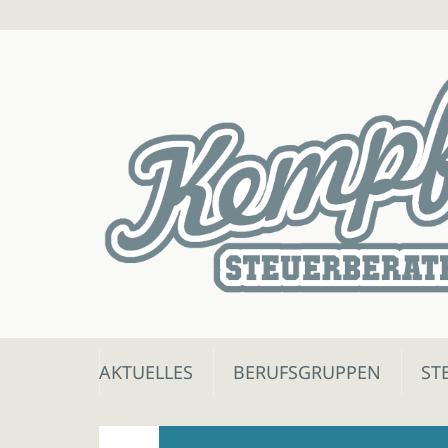
Skip
AKTUELLES
BERUFSGRUPPEN
ST
to
content