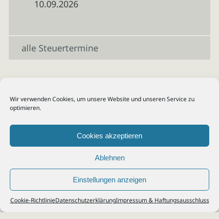
10.09.2026
alle Steuertermine
Wir verwenden Cookies, um unsere Website und unseren Service zu
optimieren.
Cookies akzeptieren
Ablehnen
Einstellungen anzeigen
© 2026
Steuerberater Kempf, Köln - Steuerberatung Poll, Porz, Deutz, Mülheim,
Cookie-Richtlinie
Datenschutzerklärung
Impressum & Haftungsausschluss
Vingst, Ostheim, Kalk, Humboldt, Gremberg