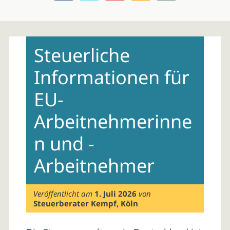
Skip
to
Steuerliche
content
Informationen für
EU-
Arbeitnehmerinne
n und -
Arbeitnehmer
Veröffentlicht am
1. Juli 2026
von
Steuerberater Kempf, Köln