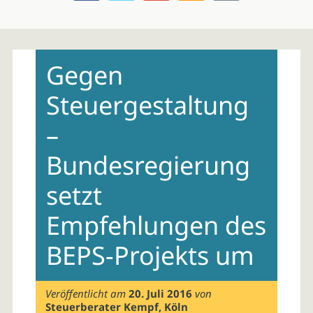
Skip
to
Gegen
content
Steuergestaltung
–
Bundesregierung
setzt
Empfehlungen des
BEPS-Projekts um
Veröffentlicht am
20. Juli 2016
von
Steuerberater Kempf, Köln