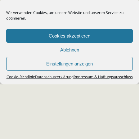
Wir verwenden Cookies, um unsere Website und unseren Service zu
optimieren.
Cookies akzeptieren
Ablehnen
Einstellungen anzeigen
© 2026
Steuerberater Kempf, Köln - Steuerberatung Poll, Porz, Deutz, Mülheim,
Cookie-Richtlinie
Datenschutzerklärung
Impressum & Haftungsausschluss
Vingst, Ostheim, Kalk, Humboldt, Gremberg
Impressum
|
Datenschutz
Jobs & Karriere
Steuerberatung Köln
Formulare Download
Kontakt
Cookie-Richtlinie (EU)
Ihr
Steuerberater in Köln
für
Steuererklärung
,
Einkommensteuer
,
Finanzbuchhaltung
,
Lohnabrechnung
,
Einnahmen-Überschuss-
Rechnung
,
Jahresabschluss
.
Steuerberatung
zu
Erbschaftssteuer
,
Lohnsteu