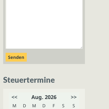
Steuertermine
<<
Aug. 2026
>>
M
D
M
D
F
S
S