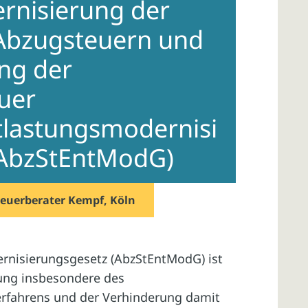
rnisierung der
 Abzugsteuern und
ng der
euer
tlastungsmodernisi
 AbzStEntModG)
teuerberater Kempf, Köln
nisierungsgesetz (AbzStEntModG) ist
rung insbesondere des
erfahrens und der Verhinderung damit