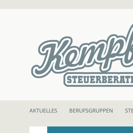
Skip
AKTUELLES
BERUFSGRUPPEN
ST
to
content