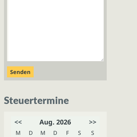
Steuertermine
<<
Aug. 2026
>>
M
D
M
D
F
S
S