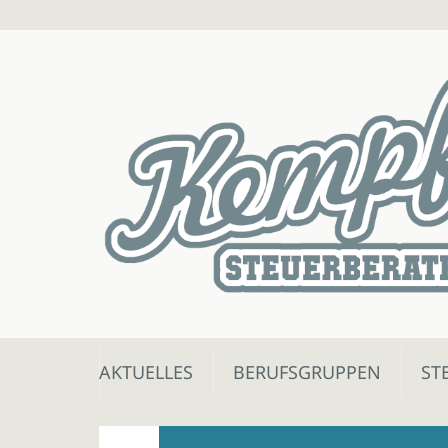
Skip
AKTUELLES
BERUFSGRUPPEN
ST
to
content