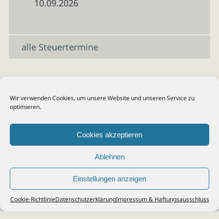
10.09.2026
alle Steuertermine
Wir verwenden Cookies, um unsere Website und unseren Service zu
optimieren.
Cookies akzeptieren
Ablehnen
Einstellungen anzeigen
© 2026
Steuerberater Kempf, Köln - Steuerberatung Poll, Porz, Deutz, Mülheim,
Cookie-Richtlinie
Datenschutzerklärung
Impressum & Haftungsausschluss
Vingst, Ostheim, Kalk, Humboldt, Gremberg