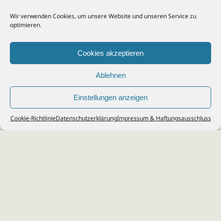
Wir verwenden Cookies, um unsere Website und unseren Service zu
optimieren.
Cookies akzeptieren
Ablehnen
Einstellungen anzeigen
© 2026
Steuerberater Kempf, Köln - Steuerberatung Poll, Porz, Deutz, Mülheim,
Cookie-Richtlinie
Datenschutzerklärung
Impressum & Haftungsausschluss
Vingst, Ostheim, Kalk, Humboldt, Gremberg
Impressum
|
Datenschutz
Jobs & Karriere
Steuerberatung Köln
Formulare Download
Kontakt
Cookie-Richtlinie (EU)
Ihr
Steuerberater in Köln
für
Steuererklärung
,
Einkommensteuer
,
Finanzbuchhaltung
,
Lohnabrechnung
,
Einnahmen-Überschuss-
Rechnung
,
Jahresabschluss
.
Steuerberatung
zu
Erbschaftssteuer
,
Lohnsteu
erjahresausgleich
,
Werbungskosten
,
Fahrtkosten
.