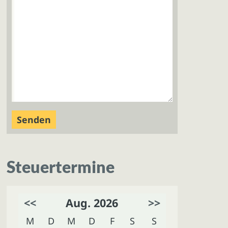
Steuertermine
<<
Aug. 2026
>>
M
D
M
D
F
S
S