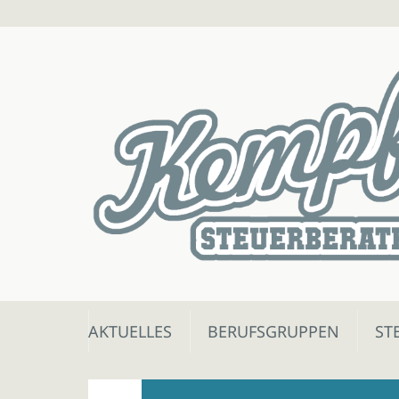
Skip
AKTUELLES
BERUFSGRUPPEN
ST
to
content