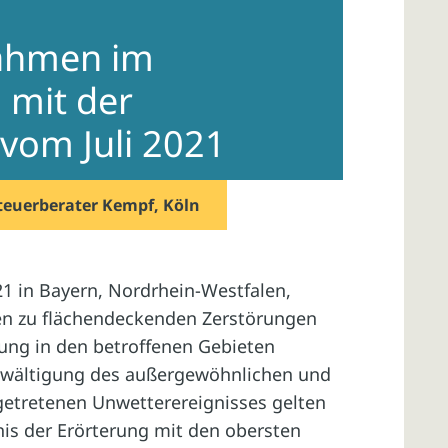
nahmen im
mit der
 vom Juli 2021
teuerberater Kempf, Köln
21 in Bayern, Nordrhein-Westfalen,
en zu flächendeckenden Zerstörungen
ung in den betroffenen Gebieten
Bewältigung des außergewöhnlichen und
getretenen Unwetterereignisses gelten
is der Erörterung mit den obersten