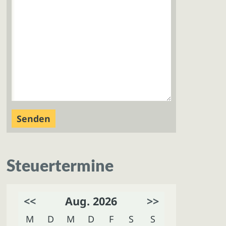
Steuertermine
<<
Aug. 2026
>>
M
D
M
D
F
S
S