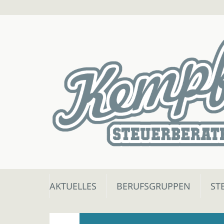
Skip
AKTUELLES
BERUFSGRUPPEN
ST
to
content