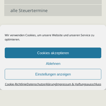
alle Steuertermine
Wir verwenden Cookies, um unsere Website und unseren Service zu
optimieren.
Cookies akzeptieren
Ablehnen
Einstellungen anzeigen
© 2026
Steuerberater Kempf, Köln - Steuerberatung Poll, Porz, Deutz, Mülheim,
Cookie-Richtlinie
Datenschutzerklärung
Impressum & Haftungsausschluss
Vingst, Ostheim, Kalk, Humboldt, Gremberg
Impressum
|
Datenschutz
Jobs & Karriere
Steuerberatung Köln
Formulare Download
Kontakt