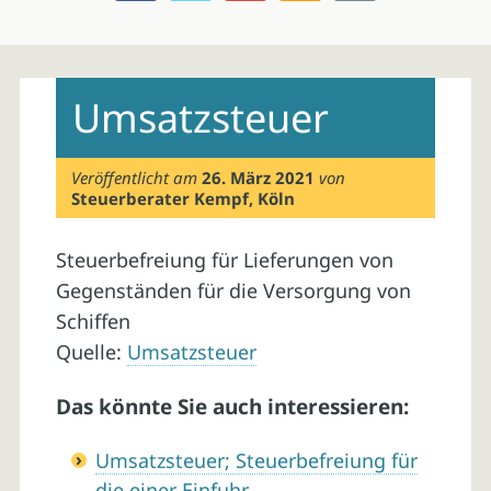
Skip
to
Umsatzsteuer
content
Veröffentlicht am
26. März 2021
von
Steuerberater Kempf, Köln
Steuerbefreiung für Lieferungen von
Gegenständen für die Versorgung von
Schiffen
Quelle:
Umsatzsteuer
Das könnte Sie auch interessieren:
Umsatzsteuer; Steuerbefreiung für
die einer Einfuhr…