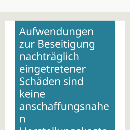
Skip
to
Aufwendungen
content
zur Beseitigung
nachträglich
eingetretener
Schäden sind
keine
anschaffungsnahe
n