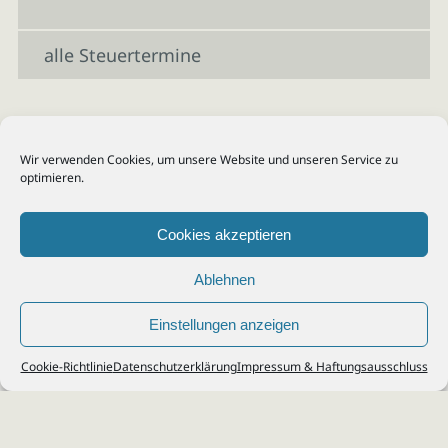
alle Steuertermine
Wir verwenden Cookies, um unsere Website und unseren Service zu
optimieren.
Cookies akzeptieren
Ablehnen
Einstellungen anzeigen
© 2026
Steuerberater Kempf, Köln - Steuerberatung Poll, Porz, Deutz, Mülheim,
Cookie-Richtlinie
Datenschutzerklärung
Impressum & Haftungsausschluss
Vingst, Ostheim, Kalk, Humboldt, Gremberg
Impressum
|
Datenschutz
Jobs & Karriere
Steuerberatung Köln
Formulare Download
Kontakt