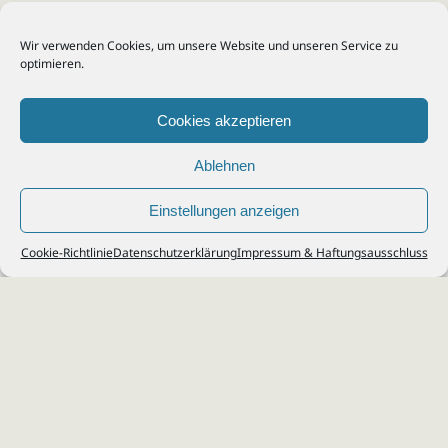
Wir verwenden Cookies, um unsere Website und unseren Service zu
optimieren.
Cookies akzeptieren
Ablehnen
Einstellungen anzeigen
© 2026
Steuerberater Kempf, Köln - Steuerberatung Poll, Porz, Deutz, Mülheim,
Cookie-Richtlinie
Datenschutzerklärung
Impressum & Haftungsausschluss
Vingst, Ostheim, Kalk, Humboldt, Gremberg
Impressum
|
Datenschutz
Jobs & Karriere
Steuerberatung Köln
Formulare Download
Kontakt
Cookie-Richtlinie (EU)
Ihr
Steuerberater in Köln
für
Steuererklärung
,
Einkommensteuer
,
Finanzbuchhaltung
,
Lohnabrechnung
,
Einnahmen-Überschuss-
Rechnung
,
Jahresabschluss
.
Steuerberatung
zu
Erbschaftssteuer
,
Lohnsteu