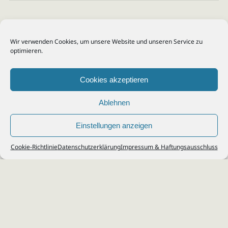
Wir verwenden Cookies, um unsere Website und unseren Service zu
optimieren.
Cookies akzeptieren
Ablehnen
Einstellungen anzeigen
© 2026
Steuerberater Kempf, Köln - Steuerberatung Poll, Porz, Deutz, Mülheim,
Cookie-Richtlinie
Datenschutzerklärung
Impressum & Haftungsausschluss
Vingst, Ostheim, Kalk, Humboldt, Gremberg
Impressum
|
Datenschutz
Jobs & Karriere
Steuerberatung Köln
Formulare Download
Kontakt
Cookie-Richtlinie (EU)
Ihr
Steuerberater in Köln
für
Steuererklärung
,
Einkommensteuer
,