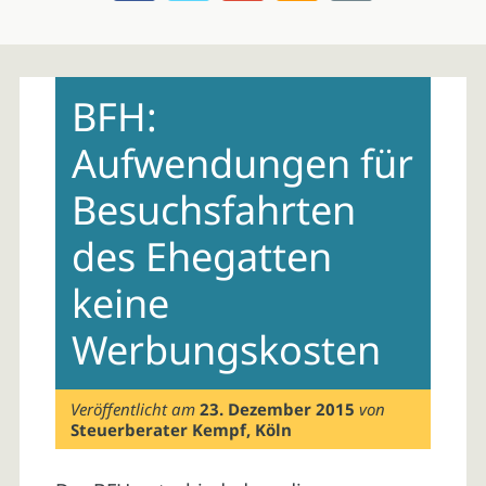
Skip
to
BFH:
content
Aufwendungen für
Besuchsfahrten
des Ehegatten
keine
Werbungskosten
Veröffentlicht am
23. Dezember 2015
von
Steuerberater Kempf, Köln