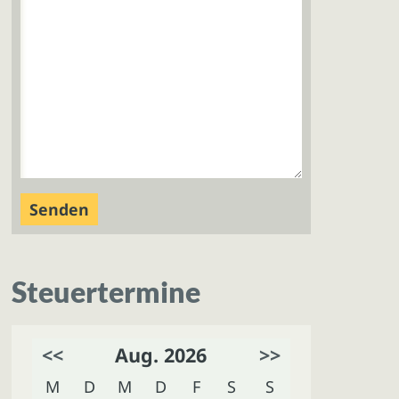
Steuertermine
<<
Aug. 2026
>>
M
D
M
D
F
S
S