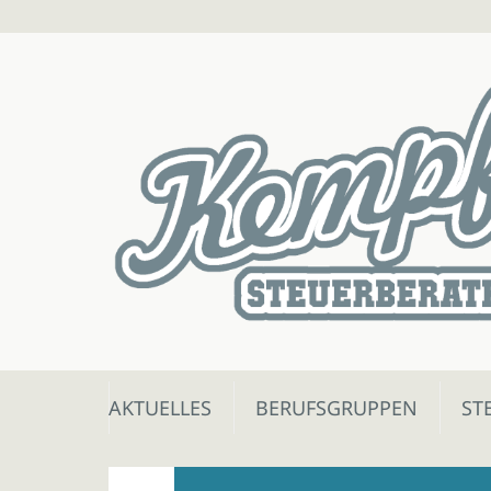
Skip
AKTUELLES
BERUFSGRUPPEN
ST
to
content