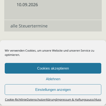
10.09.2026
alle Steuertermine
Wir verwenden Cookies, um unsere Website und unseren Service zu
optimieren.
Cookies akzeptieren
Ablehnen
Einstellungen anzeigen
© 2026
Steuerberater Kempf, Köln - Steuerberatung Poll, Porz, Deutz, Mülheim,
Cookie-Richtlinie
Datenschutzerklärung
Impressum & Haftungsausschluss
Vingst, Ostheim, Kalk, Humboldt, Gremberg