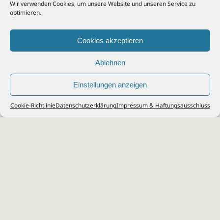
Wir verwenden Cookies, um unsere Website und unseren Service zu
optimieren.
Cookies akzeptieren
Ablehnen
Einstellungen anzeigen
© 2026
Steuerberater Kempf, Köln - Steuerberatung Poll, Porz, Deutz, Mülheim,
Cookie-Richtlinie
Datenschutzerklärung
Impressum & Haftungsausschluss
Vingst, Ostheim, Kalk, Humboldt, Gremberg
Impressum
|
Datenschutz
Jobs & Karriere
Steuerberatung Köln
Formulare Download
Kontakt
Cookie-Richtlinie (EU)
Ihr
Steuerberater in Köln
für
Steuererklärung
,
Einkommensteuer
,
Finanzbuchhaltung
,
Lohnabrechnung
,
Einnahmen-Überschuss-
Rechnung
,
Jahresabschluss
.
Steuerberatung
zu
Erbschaftssteuer
,
Lohnsteu
erjahresausgleich
,
Werbungskosten
,
Fahrtkosten
.
Webdesign & SEO: da Agency, Köln