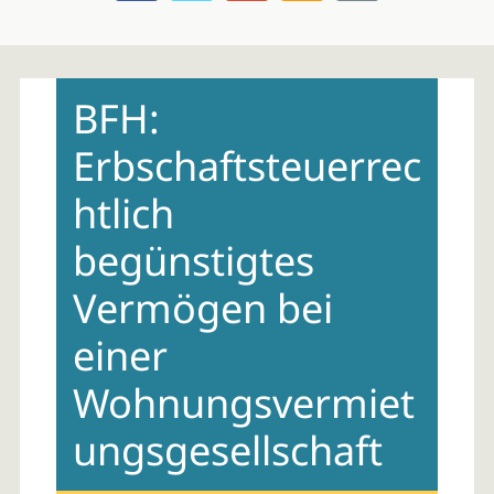
Skip
to
BFH:
content
Erbschaftsteuerrec
htlich
begünstigtes
Vermögen bei
einer
Wohnungsvermiet
ungsgesellschaft