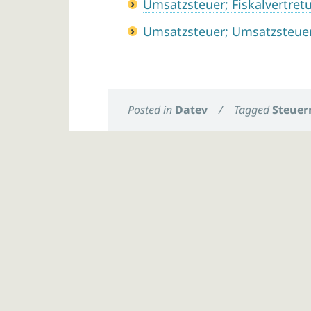
Umsatzsteuer; Fiskalvertre
Umsatzsteuer; Umsatzsteue
Posted in
Datev
/
Tagged
Steuer