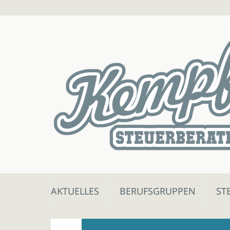
Skip
AKTUELLES
BERUFSGRUPPEN
ST
to
content