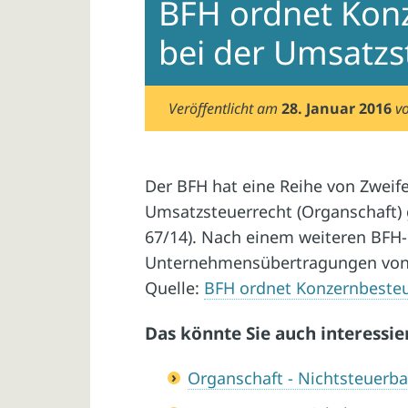
BFH ordnet Kon
bei der Umsatzs
Veröffentlicht am
28. Januar 2016
v
Der BFH hat eine Reihe von Zweif
Umsatzsteuerrecht (Organschaft) ge
67/14). Nach einem weiteren BFH-
Unternehmensübertragungen von B
Quelle:
BFH ordnet Konzernbesteu
Das könnte Sie auch interessie
Organschaft - Nichtsteuerb