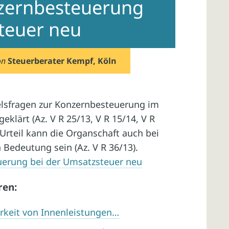
zernbesteuerung
teuer neu
on
Steuerberater Kempf, Köln
elsfragen zur Konzernbesteuerung im
klärt (Az. V R 25/13, V R 15/14, V R
Urteil kann die Organschaft auch bei
edeutung sein (Az. V R 36/13).
erung bei der Umsatzsteuer neu
ren:
arkeit von Innenleistungen…