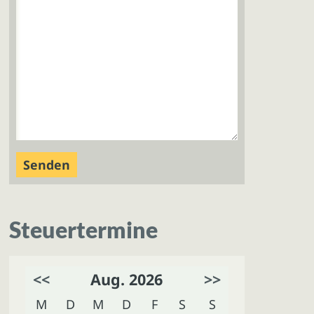
Steuertermine
<<
Aug. 2026
>>
M
D
M
D
F
S
S