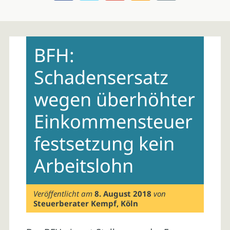
Skip
to
BFH:
content
Schadensersatz
wegen überhöhter
Einkommensteuer
festsetzung kein
Arbeitslohn
Veröffentlicht am
8. August 2018
von
Steuerberater Kempf, Köln