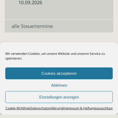
10.09.2026
alle Steuertermine
Wir verwenden Cookies, um unsere Website und unseren Service zu
optimieren.
Cookies akzeptieren
Ablehnen
Einstellungen anzeigen
© 2026
Steuerberater Kempf, Köln - Steuerberatung Poll, Porz, Deutz, Mülheim,
Cookie-Richtlinie
Datenschutzerklärung
Impressum & Haftungsausschluss
Vingst, Ostheim, Kalk, Humboldt, Gremberg