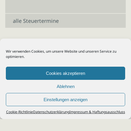
alle Steuertermine
Wir verwenden Cookies, um unsere Website und unseren Service zu
optimieren.
Cookies akzeptieren
Ablehnen
Einstellungen anzeigen
© 2026
Steuerberater Kempf, Köln - Steuerberatung Poll, Porz, Deutz, Mülheim,
Cookie-Richtlinie
Datenschutzerklärung
Impressum & Haftungsausschluss
Vingst, Ostheim, Kalk, Humboldt, Gremberg
Impressum
|
Datenschutz