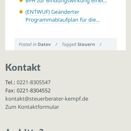
BFH zur Bindungswirkung einer…
(ENTWUF) Geänderter
Programmablaufplan für die…
Posted in
Datev
/
Tagged
Steuern
/
Kontakt
Tel.:
0221-8305547
Fax: 0221-8304552
kontakt@steuerberater-kempf.de
Zum Kontaktformular